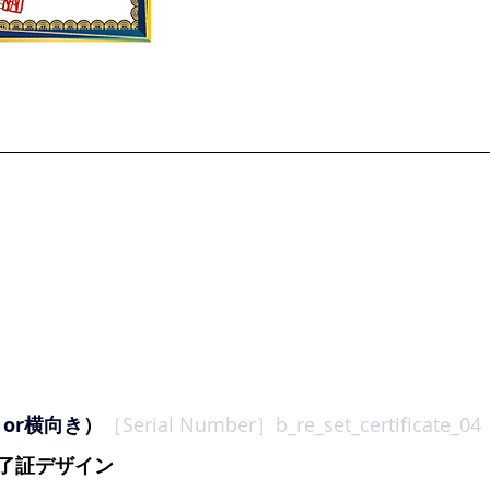
向きor横向き）
［Serial Number］
b_re_set_certificate_04
了証デザイン