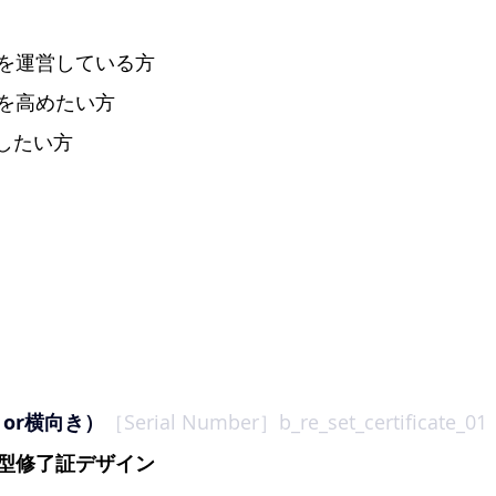
を運営している方
を高めたい方
化したい方
向きor横向き）
［Serial Number］
b_re_set_certificate_01
型修了証デザイン