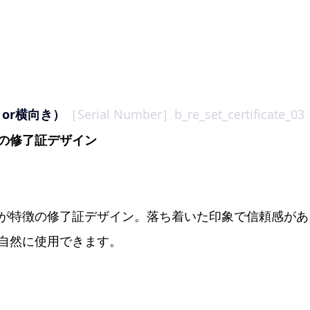
向きor横向き）
［Serial Number］
b_re_set_certificate_03
の修了証デザイ
ン
が特徴の修了証デザイン。落ち着いた印象で信頼感があ
自然に使用できます。