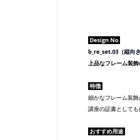
 Design No 
b_re_set.03（縦
上品なフレーム装飾
 特徴 
細かなフレーム装飾
講座の証書としても
 おすすめ用途 